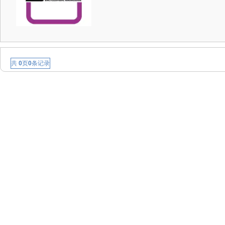
共
0
页
0
条记录