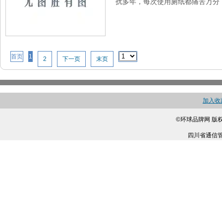
扰多年，每次使用厕纸都痛苦万分，
首页
1
2
下一页
末页
加入收
©环球品牌网 版
四川省通信管理