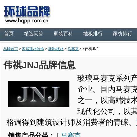
首页
精选问答
家装百科
地板排行
家纺排行
品牌首页
>
家居建材装饰
>
墙饰/板材
>
马赛克
> >伟祺JNJ
伟祺JNJ品牌信息
玻璃马赛克系列产
企业。国内马赛
之一，以高端技
现代化公司，以
格调得到建筑设计师及消费者的青睐。
销售产品分类：
|
马赛克