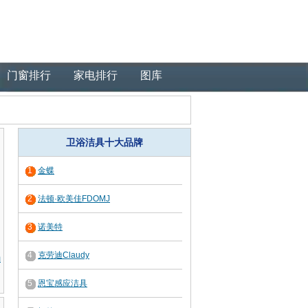
门窗排行
家电排行
图库
卫浴洁具十大品牌
1
金蝶
2
法顿·欧美佳FDOMJ
3
诺美特
4
克劳迪Claudy
桶
5
恩宝感应洁具