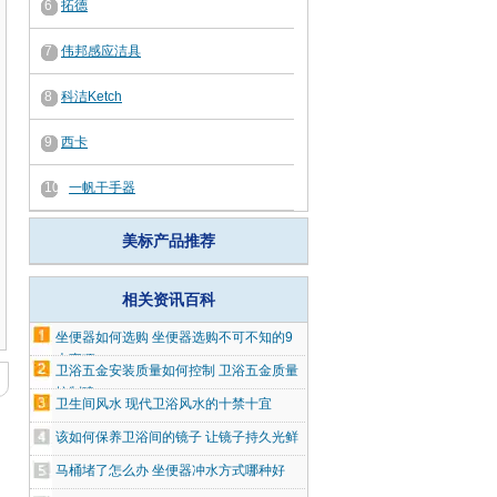
6
拓德
7
伟邦感应洁具
8
科洁Ketch
9
西卡
10
一帆干手器
美标产品推荐
相关资讯百科
坐便器如何选购 坐便器选购不可不知的9
大事项
卫浴五金安装质量如何控制 卫浴五金质量
控制建
卫生间风水 现代卫浴风水的十禁十宜
该如何保养卫浴间的镜子 让镜子持久光鲜
马桶堵了怎么办 坐便器冲水方式哪种好