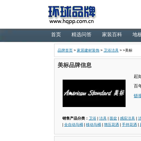
首页
精选问答
家装百科
地
品牌首页
>
家居建材装饰
>
卫浴洁具
> >美标
美标品牌信息
起
百
链
销售产品分类：
卫浴
|
洁具
|
面盆
|
感应洁具
|
|
全自动马桶
|
移动马桶
|
增压花洒
|
手持花洒
|