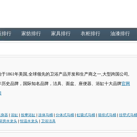
板排行
家纺排行
家具排行
衣柜排行
油漆排行
始于1861年美国,全球领先的卫浴产品开发和生产商之一,大型跨国公司,
年历史品牌，国际知名品牌，洁具、面盆、座便器、浴缸十大品牌
官网
接
洁身器
|
浴缸
|
按摩浴缸
|
连体马桶
|
分体式马桶
|
虹吸式马桶
|
墙排式马桶
|
挂壁式马
厨房水龙头
|
恒温水龙头
|
卫浴洁具