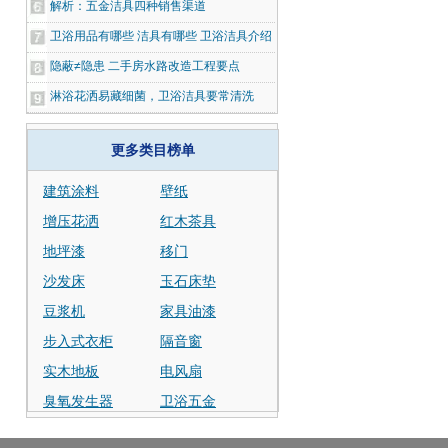
解析：五金洁具四种销售渠道
卫浴用品有哪些 洁具有哪些 卫浴洁具介绍
隐蔽≠隐患 二手房水路改造工程要点
淋浴花洒易藏细菌，卫浴洁具要常清洗
更多类目榜单
建筑涂料
壁纸
增压花洒
红木茶具
地坪漆
移门
沙发床
玉石床垫
豆浆机
家具油漆
步入式衣柜
隔音窗
实木地板
电风扇
臭氧发生器
卫浴五金