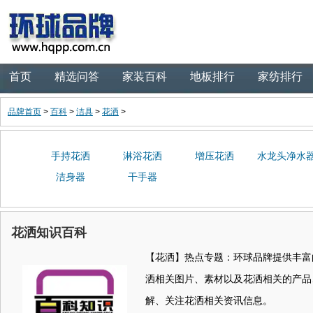
首页
精选问答
家装百科
地板排行
家纺排行
品牌首页
>
百科
>
洁具
>
花洒
>
手持花洒
淋浴花洒
增压花洒
水龙头净水
洁身器
干手器
花洒知识百科
【花洒】热点专题：环球品牌提供丰富
洒相关图片、素材以及花洒相关的产品
解、关注花洒相关资讯信息。