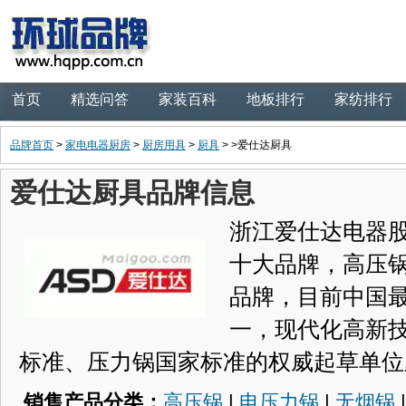
首页
精选问答
家装百科
地板排行
家纺排行
品牌首页
>
家电电器厨房
>
厨房用具
>
厨具
> >爱仕达厨具
爱仕达厨具品牌信息
浙江爱仕达电器
十大品牌，高压
品牌，目前中国
一，现代化高新
标准、压力锅国家标准的权威起草单位
销售产品分类：
高压锅
|
电压力锅
|
无烟锅