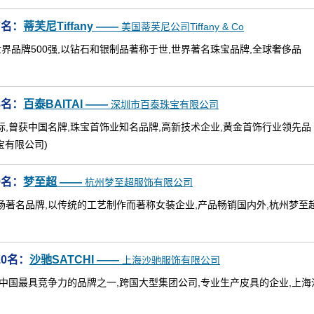
7名：
蒂芙尼Tiffany ——
美国蒂芙尼公司Tiffany & Co
年,世界品牌500强,以钻石和银制品著称于世,世界著名珠宝品牌,全球奢侈品
8名：
百泰BAITAI ——
深圳市百泰珠宝有限公司
标,曾获中国名牌,珠宝首饰业知名品牌,高新技术企业,黄金首饰行业领先品
宝有限公司)
9名：
梦至超 ——
杭州梦至超服饰有限公司
场著名品牌,以传统的工艺制作而著称女装企业,产品畅销国内外,杭州梦至
0名：
沙驰SATCHI ——
上海沙驰服饰有限公司
,中国最具竞争力的品牌之一,跨国大型集团公司,专业生产皮具的企业,上海