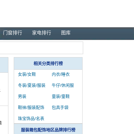
门窗排行
家电排行
图库
相关分类排行榜
女装/女鞋
内衣/睡衣
冬装/夏装/服装
牛仔/休闲服
上
男装
童装/童鞋
鞋袜/服装配饰
包具手袋
珠宝饰品/名表
第
服装箱包配饰地区品牌排行榜