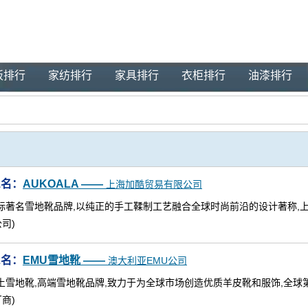
板排行
家纺排行
家具排行
衣柜排行
油漆排行
1名：
AUKOALA ——
上海加酷贸易有限公司
际著名雪地靴品牌,以纯正的手工鞣制工艺融合全球时尚前沿的设计著称,
司)
2名：
EMU雪地靴 ——
澳大利亚EMU公司
土雪地靴,高端雪地靴品牌,致力于为全球市场创造优质羊皮靴和服饰,全球
商)