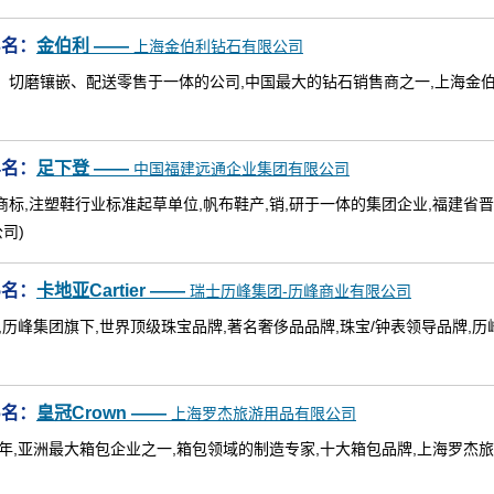
3名：
金伯利 ——
上海金伯利钻石有限公司
、切磨镶嵌、配送零售于一体的公司,中国最大的钻石销售商之一,上海金
4名：
足下登 ——
中国福建远通企业集团有限公司
商标,注塑鞋行业标准起草单位,帆布鞋产,销,研于一体的集团企业,福建省晋
司)
5名：
卡地亚Cartier ——
瑞士历峰集团-历峰商业有限公司
法国,历峰集团旗下,世界顶级珠宝品牌,著名奢侈品品牌,珠宝/钟表领导品牌,历
6名：
皇冠Crown ——
上海罗杰旅游用品有限公司
83年,亚洲最大箱包企业之一,箱包领域的制造专家,十大箱包品牌,上海罗杰旅