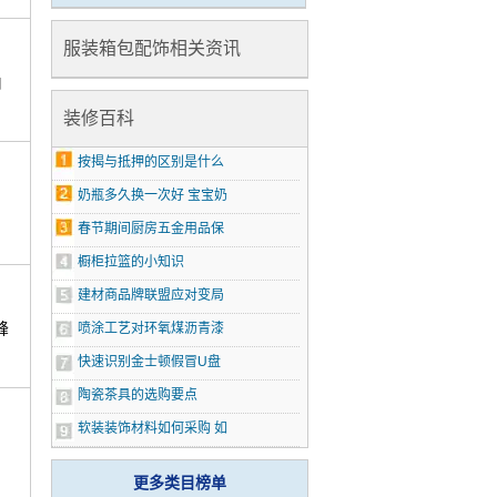
服装箱包配饰相关资讯
伯
装修百科
按揭与抵押的区别是什么
奶瓶多久换一次好 宝宝奶
春节期间厨房五金用品保
橱柜拉篮的小知识
建材商品牌联盟应对变局
峰
喷涂工艺对环氧煤沥青漆
快速识别金士顿假冒U盘
陶瓷茶具的选购要点
软装装饰材料如何采购 如
更多类目榜单