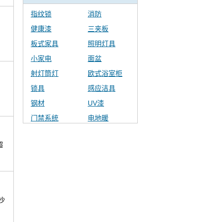
指纹锁
消防
健康漆
三夹板
板式家具
照明灯具
小家电
面盆
射灯筒灯
欧式浴室柜
锁具
感应洁具
钢材
UV漆
门禁系统
电地暖
超
沙