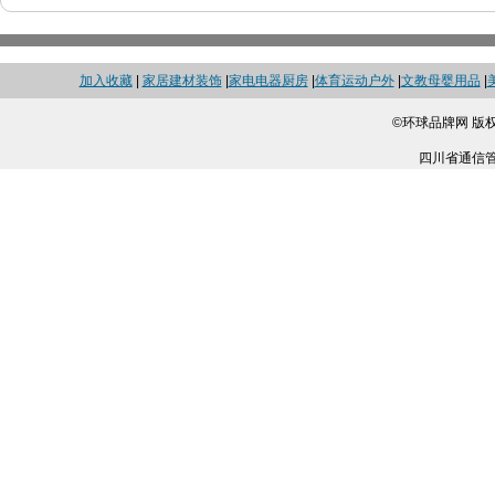
加入收藏
|
家居建材装饰
|
家电电器厨房
|
体育运动户外
|
文教母婴用品
|
©环球品牌网 版
四川省通信管理