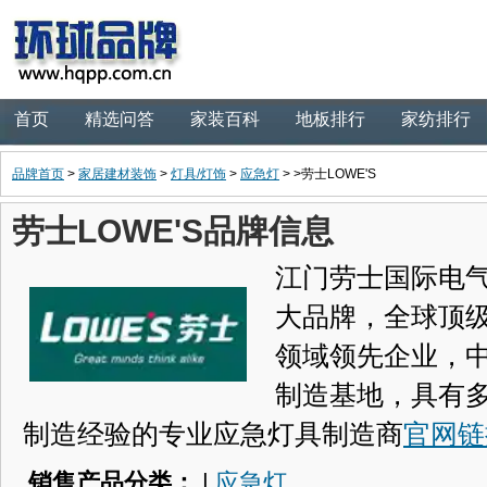
首页
精选问答
家装百科
地板排行
家纺排行
品牌首页
>
家居建材装饰
>
灯具/灯饰
>
应急灯
> >劳士LOWE'S
劳士LOWE'S品牌信息
江门劳士国际电
大品牌，全球顶
领域领先企业，
制造基地，具有
制造经验的专业应急灯具制造商
官网链
销售产品分类：
|
应急灯