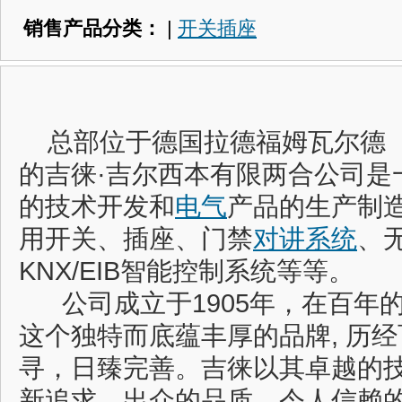
销售产品分类：
|
开关插座
总部位于德国拉德福姆瓦尔德（Ra
的吉徕·吉尔西本有限两合公司是
的技术开发和
电气
产品的生产制
用开关、插座、门禁
对讲系统
、
KNX/EIB智能控制系统等等。
公司成立于1905年，在百年
这个独特而底蕴丰厚的品牌, 历
寻，日臻完善。吉徕以其卓越的
新追求、出众的品质、令人信赖